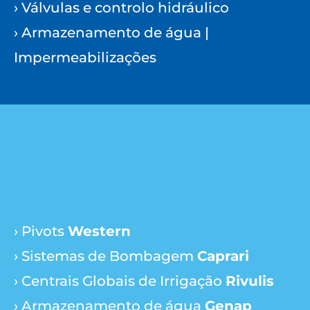
› Válvulas e controlo hidráulico
› Armazenamento de água |
Impermeabilizações
› Pivots
Western
› Sistemas de Bombagem
Caprari
› Centrais Globais de Irrigação
Rivulis
› Armazenamento de água
Genap