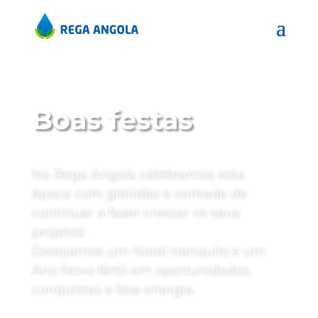
Boas festas
Na Rega Angola celebramos esta
época com gratidão e vontade de
continuar a fazer crescer os seus
projetos.
Desejamos um Natal tranquilo e um
Ano Novo fértil em oportunidades,
conquistas e boa energia.