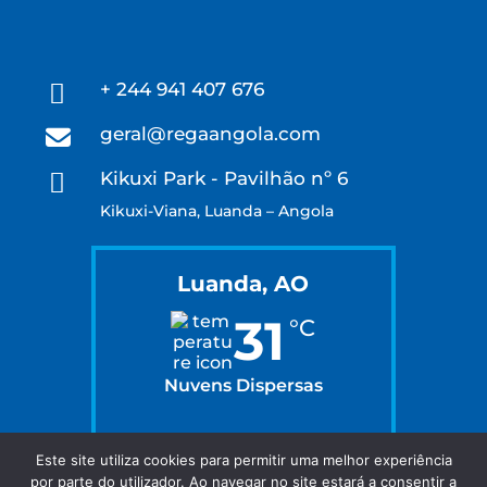
+ 244 941 407 676

geral@regaangola.com

Kikuxi Park - Pavilhão nº 6

Kikuxi-Viana, Luanda – Angola
Luanda, AO
31
°C
Nuvens Dispersas
62 %
Este site utiliza cookies para permitir uma melhor experiência
por parte do utilizador. Ao navegar no site estará a consentir a